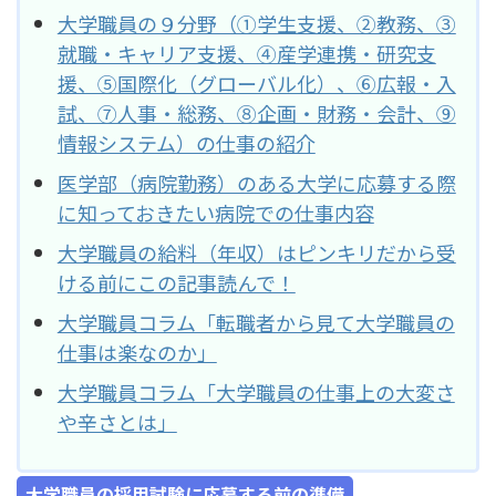
大学職員の９分野（①学生支援、②教務、③
就職・キャリア支援、④産学連携・研究支
援、⑤国際化（グローバル化）、⑥広報・入
試、⑦人事・総務、⑧企画・財務・会計、⑨
情報システム）の仕事の紹介
医学部（病院勤務）のある大学に応募する際
に知っておきたい病院での仕事内容
大学職員の給料（年収）はピンキリだから受
ける前にこの記事読んで！
大学職員コラム「転職者から見て大学職員の
仕事は楽なのか」
大学職員コラム「大学職員の仕事上の大変さ
や辛さとは」
大学職員の採用試験に応募する前の準備