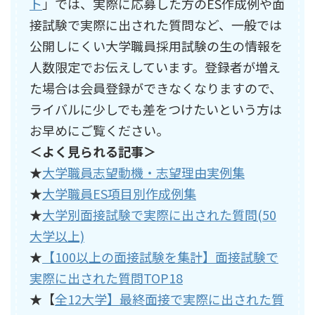
ト
」では、実際に応募した方のES作成例や面
接試験で実際に出された質問など、一般では
公開しにくい大学職員採用試験の生の情報を
人数限定でお伝えしています。登録者が増え
た場合は会員登録ができなくなりますので、
ライバルに少しでも差をつけたいという方は
お早めにご覧ください。
＜よく見られる記事＞
★
大学職員志望動機・志望理由実例集
★
大学職員ES項目別作成例集
★
大学別面接試験で実際に出された質問(50
大学以上)
★
【100以上の面接試験を集計】面接試験で
実際に出された質問TOP18
★【
全12大学】最終面接で実際に出された質