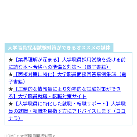
大学職員採用試験対策ができるオススメの媒体
★
【業界理解が深まる】大学職員採用試験を受ける前
に読む本～合格への準備と対策～（電子書籍）
★
【面接対策に特化】大学職員面接回答事例集59（電
子書籍）
★
【圧倒的な情報量により効率的な試験対策ができ
る】大学職員就職・転職対策サイト
★
【大学職員に特化した就職・転職サポート】大学職
員の就職・転職を目指す方にアドバイスします（ココ
ナラ）
HOME
>
大学職員面接対策
>