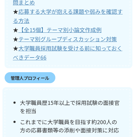
問まとめ
★
応募する大学が抱える課題や弱みを確認す
る方法
★
【全15個】テーマ別小論文作成例
★
テーマ別グループディスカッション対策
★
大学職員採用試験を受ける前に知っておく
べきデータ66
管理人プロフィール
大学職員歴15年以上で採用試験の面接官
を担当
これまでに大学職員を目指す約200人の
方の応募書類等の添削や面接対策に対応