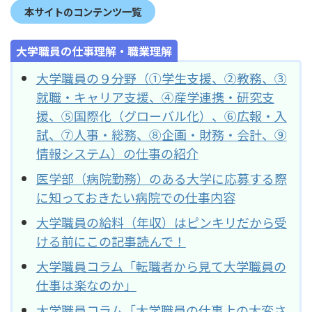
本サイトのコンテンツ一覧
大学職員の仕事理解・職業理解
大学職員の９分野（①学生支援、②教務、③
就職・キャリア支援、④産学連携・研究支
援、⑤国際化（グローバル化）、⑥広報・入
試、⑦人事・総務、⑧企画・財務・会計、⑨
情報システム）の仕事の紹介
医学部（病院勤務）のある大学に応募する際
に知っておきたい病院での仕事内容
大学職員の給料（年収）はピンキリだから受
ける前にこの記事読んで！
大学職員コラム「転職者から見て大学職員の
仕事は楽なのか」
大学職員コラム「大学職員の仕事上の大変さ