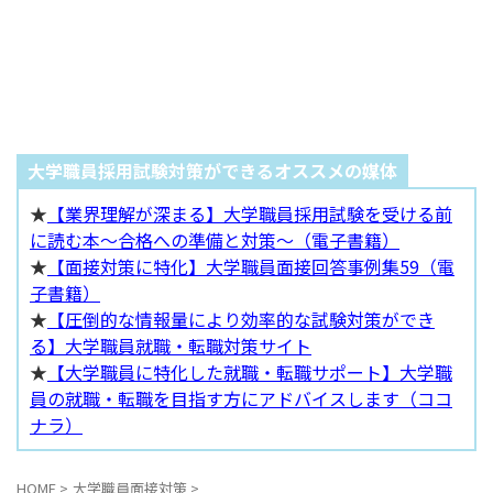
大学職員採用試験対策ができるオススメの媒体
★
【業界理解が深まる】大学職員採用試験を受ける前
に読む本～合格への準備と対策～（電子書籍）
★
【面接対策に特化】大学職員面接回答事例集59（電
子書籍）
★
【圧倒的な情報量により効率的な試験対策ができ
る】大学職員就職・転職対策サイト
★
【大学職員に特化した就職・転職サポート】大学職
員の就職・転職を目指す方にアドバイスします（ココ
ナラ）
HOME
>
大学職員面接対策
>