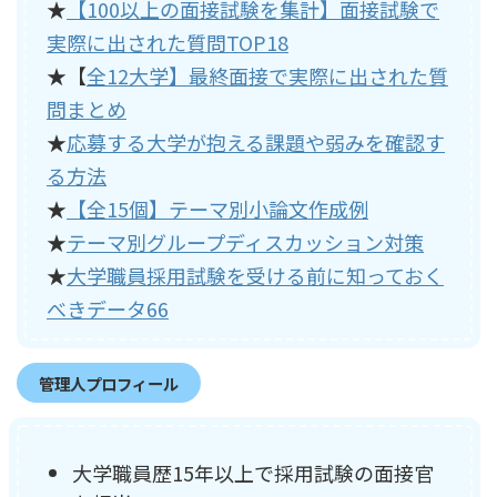
★
【100以上の面接試験を集計】面接試験で
実際に出された質問TOP18
★【
全12大学】最終面接で実際に出された質
問まとめ
★
応募する大学が抱える課題や弱みを確認す
る方法
★
【全15個】テーマ別小論文作成例
★
テーマ別グループディスカッション対策
★
大学職員採用試験を受ける前に知っておく
べきデータ66
管理人プロフィール
大学職員歴15年以上で採用試験の面接官