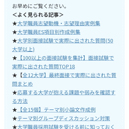
お早めにご覧ください。
＜よく見られる記事＞
★
大学職員志望動機・志望理由実例集
★
大学職員ES項目別作成例集
★
大学別面接試験で実際に出された質問(50
大学以上)
★
【100以上の面接試験を集計】面接試験で
実際に出された質問TOP18
★【
全12大学】最終面接で実際に出された質
問まとめ
★
応募する大学が抱える課題や弱みを確認す
る方法
★
【全15個】テーマ別小論文作成例
★
テーマ別グループディスカッション対策
★
大学職員採用試験を受ける前に知っておく