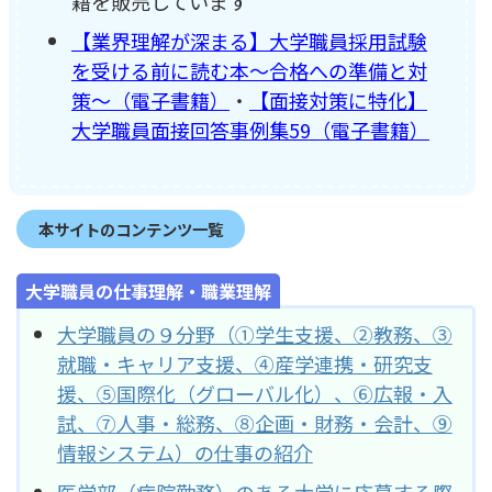
籍を販売しています
【業界理解が深まる】大学職員採用試験
を受ける前に読む本～合格への準備と対
策～（電子書籍）
・
【面接対策に特化】
大学職員面接回答事例集59（電子書籍）
本サイトのコンテンツ一覧
大学職員の仕事理解・職業理解
大学職員の９分野（①学生支援、②教務、③
就職・キャリア支援、④産学連携・研究支
援、⑤国際化（グローバル化）、⑥広報・入
試、⑦人事・総務、⑧企画・財務・会計、⑨
情報システム）の仕事の紹介
医学部（病院勤務）のある大学に応募する際