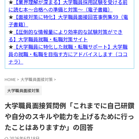
★
【業界理解が深まる】大学職員採用試験を受ける前
に読む本～合格への準備と対策～（電子書籍）
★
【面接対策に特化】大学職員面接回答事例集59（電
子書籍）
★
【圧倒的な情報量により効率的な試験対策ができ
る】大学職員就職・転職対策サイト
★
【大学職員に特化した就職・転職サポート】大学職
員の就職・転職を目指す方にアドバイスします（ココ
ナラ）
HOME
>
大学職員面接対策
>
大学職員面接対策
大学職員面接質問例「これまでに自己研鑽
や自分のスキルや能力を上げるために行っ
たことはありますか」の回答
2026年6月18日